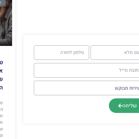
ה
טכ
א
ש
הי
טכ
שליחה
הד
תק
חי
שמ
ומ