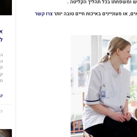
ש ומשפחתו בכל תהליך הקליטה .
, או מעוניינים באיכות חיים טובה יותר
צרו קשר
א
לע
הא
הה
לה
קב
נכ
קר
25