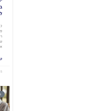
יר
בג
ל
כא
פח
רק
של
את
קר
25
ב