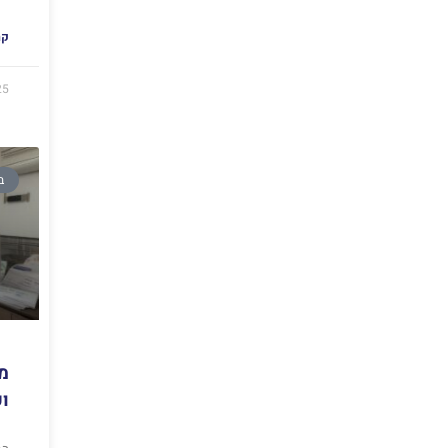
קר
25
ב
מ
וכ