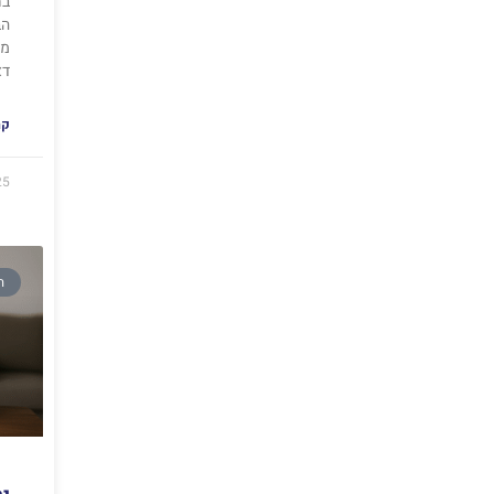
בח
הב
מו
דא
קר
25
ה