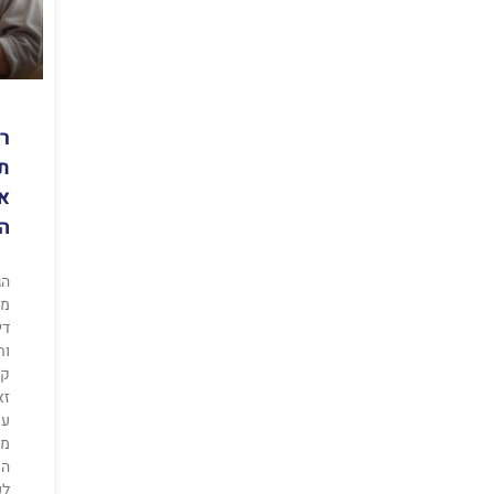
רק
תק
אי
ה
הג
מל
די
ות
קה
זא
עש
מר
המ
לע