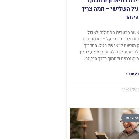
ידה בתיאבון ובמשקל
יל השלישי – ממה צריך
היזהר
שר מבוגרים מתחילים לאכול
ות ולרדת במשקל – לא תמיד זו
 תופעת לוואי של הגיל. המדריך
נו יעזור לכם לזהות סימנים, להבין
 הגורמים ולתמוך בדרך הנכונה.
א עוד »
24/07/20
תי אבות