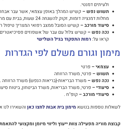
ולעיתים דמנטי.
תשוש נפש
–
קשיש המהלך באופן עצמאי, אשר עבר אבחון ק
מחלות דמנציה דומות, זקוק להשגחה 24 שעות, בבית עם מחלקה מוגנת.
סיעוד מורכב
–
קשיש הסובל ממצב רפואי המצריך טיפול רפואי מורכב, (
נכה נפש
–
קשיש צלול עם עבר של אשפוזים פסיכיאטרים.
קראו על:
רמות התפקוד בגיל השלישי
מימון וגורם משלם לפי הגדרות​
עצמאי –
פרטי
תשוש –
פרטי, משרד הרווחה
נכה נפש –
משרד הבריאות-{בריאות הנפש} משרד הרווחה .
סיעודי –
פרטי, משרד הבריאות, משרד הביטחון, ביטוח סיעו
סיעודי מורכב –
קופ"ח .
לשאלות נוספות בנושא
מימון בית אבות
לחצו כאן
והשאירו לנו א
קבוצת מוריה מפעילה צוות ייעוץ וליווי מיומן ומקצועי להתא