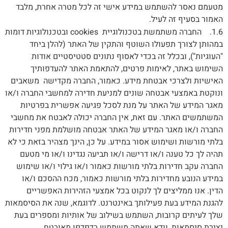
מטעמם נאסר להשתמש במידע אישי זה לכל מטרה אחרת, מלבד
האמור בסעיף זה לעיל.
1.6. החברה משתמשת בטכנולוגיית cookies ובטכנולוגיות דומות
במהותן לצורך תפעולו השוטף והתקין של האתר (להלן ביחד
"העוגיות"), ובכלל זה בכדי לאסוף נתונים סטטיסטיים אודות
השימוש באתר, לאימות פרטים, להתאמת האתר להעדפותיך
האישיות ולצרכי אבטחת מידע. כאמור, החברה מקדישה משאבים
ונוקטת באמצעי אבטחה שונים למניעת חדירה למחשבי החברה ו/או
מאגר המידע של האתר על מנת לסכל פגיעה אפשרית בפרטיות
המשתמשים האתר. עם זאת, אין החברה יכולה לאבטח את מחשבי
החברה ו/או מאגר המידע של האתר אבטחה מושלמת מפני חדירות
בלתי מורשות ושימוש אסור במידע. על כן, הינך מצהיר בזאת כי לא
תהיה לך כל טענה ו/או דרישה ו/או תביעה נגדינו ו/או מי מטעם
החברה עקב חדירות בלתי מורשות כאמור ו/או גילוי ו/או שימוש
במידע הנובע מחדירות בלתי מורשות כאמור, מכח ההסכם ו/או
הדין. אנו ממליצים לך לנקוט בכל אמצעי הזהירות האפשריים
להגנת המידע בעת פעילותך באינטרנט. לדוגמא, שנה את הסיסמאות
שלך לעיתים קרובות, השתמש בשילוב של אותיות ומספרים בעת
יצירת סיסמאות, וודא שאתה משתמש בדפדפן מאובטח.