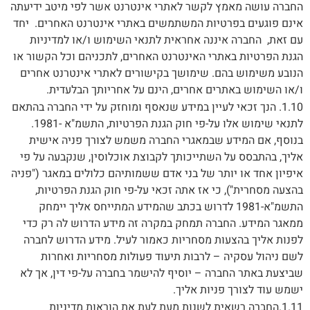
החברה עושה מאמץ לקשר לאתרי אינטרנט אשר לפי מיטב ידיעתה
אינם פוגעים בפרטיות המשתמשים באתרי אינטרנט האחרים. יחד
עם זאת, החברה איננה אחראית לתנאי השימוש ו/או למדיניות
הגנת הפרטיות באתרי האינטרנט האחרים, לתכניהם וכל הקשור או
הנובע משימוש בהם. שימושך בקישורים לאתרי אינטרנט אחרים
ו/או השימוש באתרים אחרים, הינם על אחריותך הבלעדית.
1.10. הנך זכאי לעיין במידע שנאסף ומוחזק על ידי החברה בהתאם
לתנאי שימוש אלו על-פי חוק הגנת הפרטיות, התשמ"א -1981.
בנוסף, אם המידע שבמאגרי החברה משמש לצורך פניה אישית
אליך, בהתבסס על השתייכותך לקבוצת אוכלוסין, שנקבעה על פי
איפיון אחד או יותר של בני אדם ששמותיהם כלולים במאגר ("פניה
בהצעה מסחרית"), כי אז אתה זכאי על-פי חוק הגנת הפרטיות,
התשמ"א-1981 לדרוש בכתב שהמידע המתייחס אליך יימחק
ממאגר המידע. החברה תמחק במקרה זה מידע הדרוש לה רק כדי
לפנות אליך בהצעות מסחריות כאמור לעיל. מידע הדרוש לחברה
לשם ניהול עסקיה – לרבות תיעוד פעולות מסחריות ואחרות
שביצעת באתר החברה – יוסיף להישמר בחברה על-פי דין, אך לא
ישמש עוד לצורך פניות אליך.
1.11.החברה רשאית לשנות מעת לעת את הוראות מדיניות