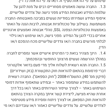
שימוש על פי הוראות סעיף זה ו/או על פי הוראות כל דין.
1.3. החברה עושה מאמצים מסחריים רבים על מנת להגן על
שלמות המידע ואבטחת המידע מפני גישה של צדדים שלישיים.
איסוף המידע ושמירתו בסודיות נעשים בסביבה מאובטחת- החברה
משתמשת בשילוב של טכנולוגיות אבטחה, לרבות הגנה על האתר
באמצעות טכנולוגיות הצפנה SSL, נוהלי אבטחה ואמצעים ארגוניים
אחרים בכדי להגן על המידע מפני גישה, ו/או שימוש ו/או גילוי
לבלתי מורשים בחברה ו/או צדדים שלישיים מכח ההסכם ו/או
הדין.
1.4. הינך מצהיר בזאת כי הפרטים אישיים אשר נמסרים לחברה
במהלך ההרשמה נעשים מרצונך החופשי ובהסכמתך.
1.5. החברה תהא רשאית לשלוח אליך מדי פעם בדואר אלקטרוני
דברי פרסומת בהתאם להוראות חוק התקשורת (בזק ושידורים)
(תיקון מס' 40), התשס"ח-2008 ("חוק הספאם"). החברה רשאית
להשתמש במידע שתמסור באתר – ובמידע שתאסוף אודות דפוסי
השימוש באתר – לצורך שיפור השירותים באתר ו/או בכל דרך
אחרת שהיא מציעה, ליצירת קשר איתך במקרה הצורך בהתאם
להוראות חוק הספאם, או לצורך ניתוח ומסירת מידע סטטיסטי
לצדדים שלשיים. על צדדים שלישיים כאמור ו/או עובדיהם ו/או מי