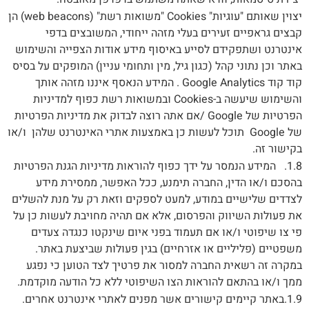
יצוין שאותם "עוגיות" Cookies "משואות רשת" (web beacons) הן
קבצים גראפיים זעירים בעלי מזהה ייחודי, המשובצים בדפי
אינטרנט ושתפקידם לסייע באיסוף מידע אודות הצפייה והשימוש
באתר וכן נתוני קהל (כגון גיל, מין ותחומי עניין) המופקים על בסיס
קוד קוד Google Analytics . המידע הנאסף איננו מזהה אותך
והשימוש שיעשה ב-Cookies ובמשואות רשת כפוף למדיניות
הפרטיות של Google /אם אתה רוצה לבדוק את מדיניות הפרטיות
של Google תוכל לעשות כן באמצעות אתרי האינטרנט שלהן ו/או
בקישור זה.
1.8. המידע הנמסר על ידך כפוף להוראות מדיניות הגנת הפרטיות
בהסכם ו/או הדין, החברה תימנע, ככל האפשר, ממסירת מידע
לצדדים שלישיים במודע, למעט לספקים וזאת רק על מנת להשלים
את פעולות השיווק והפרסום, אלא אם תהיה מחויבת לעשות כן על
פי צו שיפוטי ו/או אם תעמוד בפני איום שינקטו כנגדה צעדים
משפטיים (פליליים או אזרחיים) בגין פעולות שביצעת באתר.
במקרה זה רשאית החברה למסור את פרטיך לצד הטוען כי נפגע
ממך ו/או בהתאם להוראות הצו השיפוטי ללא כל הודעה מוקדמת.
1.9.באתר קיימים קישורים אשר מפנים לאתרי אינטרנט אחרים.