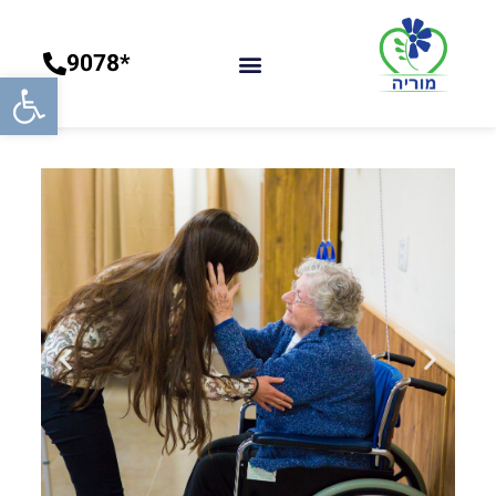
*9078
פתח סרג